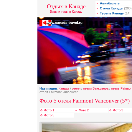
Авиабилеты
Отдых в Канаде
Отели Канады
(206)
Визы и туры в Канаду
Туры в Канаду
(14)
Навигация
:
Канада
/
отели
/
отели Ванкувера
/
отель Fairmon
отеля Fairmont Vancouver
Фото 5 отеля Fairmont Vancouver (5*)
Фото 1
Фото 2
Фото 3
Фото 5