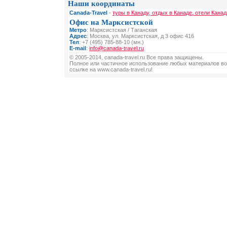
Наши координаты
Canada-Travel
-
туры в Канаду, отдых в Канаде, отели Канад
Офис на Марксистской
Метро
: Марксистская / Таганская
Адрес
: Москва, ул. Марксистская, д 3 офис 416
Тел
: +7 (495) 785-88-10 (мн.)
E-mail
:
info@canada-travel.ru
© 2005-2014, canada-travel.ru Все права защищены.
Полное или частичное использование любых материалов во
ссылке на www.canada-travel.ru!