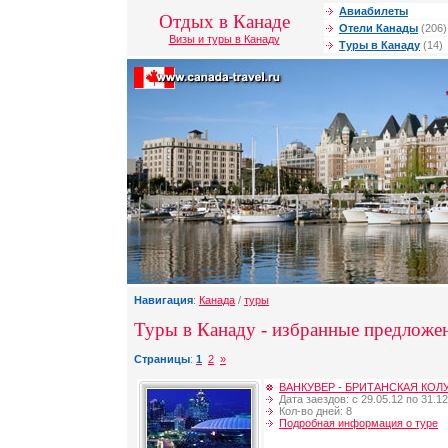
Авиабилеты
Отдых в Канаде
Отели Канады
(206)
Визы и туры в Канаду
Туры в Канаду
(14)
Навигация
:
Канада
/
туры
Туры в Канаду - избранные предложен
Страницы
:
1
2
»
ВАНКУВЕР - БРИТАНСКАЯ КО
Дата заездов: с 29.05.12 по 31.12
Кол-во дней: 8
Подробная информация о туре