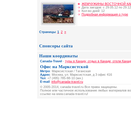
ЖЕМЧУЖИНЫ ВОСТОЧНОЙ КА
Дата заездов: с 29.05.12 по 29.12
Кол-во дней: 12
Подробная информация о туре
Страницы
:
1
2
»
Спонсоры сайта
Наши координаты
Canada-Travel
-
туры в Канаду, отдых в Канаде, отели Канад
Офис на Марксистской
Метро
: Марксистская / Таганская
Адрес
: Москва, ул. Марксистская, д 3 офис 416
Тел
: +7 (495) 785-88-10 (мн.)
E-mail
:
info@canada-travel.ru
© 2005-2014, canada-travel.ru Все права защищены.
Полное или частичное использование любых материалов во
ссылке на www.canada-travel.ru!