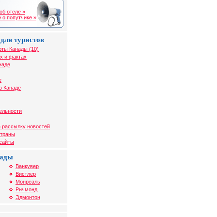
об отеле »
 о попутчике »
для туристов
рты Канады (10)
х и фактах
наде
е
в Канаде
ельности
 рассылку новостей
страны
 сайты
нады
Ванкувер
Вистлер
Монреаль
Ричмонд
Эдмонтон