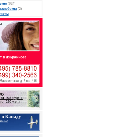
умы
(824)
оальбомы
(2)
такты
т в избранное!
ду
от 1500 руб. »
от 250 у.е. »
 в Канаду
вание