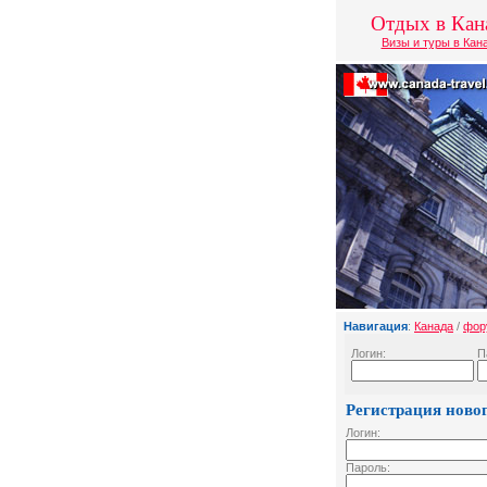
Отдых в Кан
Визы и туры в Кан
Навигация
:
Канада
/
фор
Логин:
П
Регистрация новог
Логин:
Пароль: