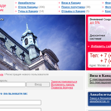
Авиабилеты
Виза в Канаду
Фор
аде
Отели Канады
(206)
Поиск попутчика
(38)
Фот
аду
Туры в Канаду
(14)
Отзывы о Канаде
(5)
Кон
Добавить сай
ум
/ Регистрация нового пользователя
Виза в Кана
С приглашением 
ароль:
Зарегистрироваться
Без приглашения 
Вспомнить пароль
Правила форума
о пользователя:
Авиабилеты
Заказ и брониро
авиабилетов »»