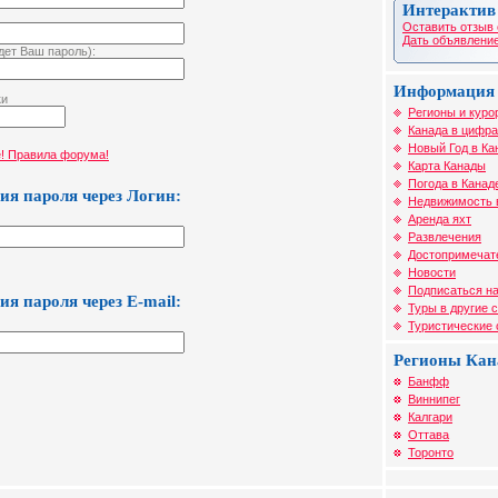
Интерактив
Оставить отзыв 
Дать объявление
идет Ваш пароль):
Информация 
ки
Регионы и куро
Канада в цифра
Новый Год в Ка
! Правила форума!
Карта Канады
Погода в Канад
я пароля через Логин:
Недвижимость 
Аренда яхт
Развлечения
Достопримечат
Новости
Подписаться на
я пароля через E-mail:
Туры в другие 
Туристические
Регионы Ка
Банфф
Виннипег
Калгари
Оттава
Торонто