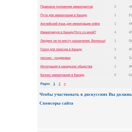
Правовое положение иммигрантов
2
4
Пути для иммиграции в Канаду
1
5
Английский язык для иммиграции online
1
4
Иммигрирую в Канаду!!!кто со мной?
4
4
Лендинг не по месту назначения. Вопросы!
1
5
Город для перезда в Канаду
1
4
письмо - поддержка
6
5
Интеграция в канадское общества
1
4
Бизнес-иммиграция в Канаду
5
6
Pages
:
1
2
»
Чтобы участвовать в дискуссиях Вы должны
Спонсоры сайта