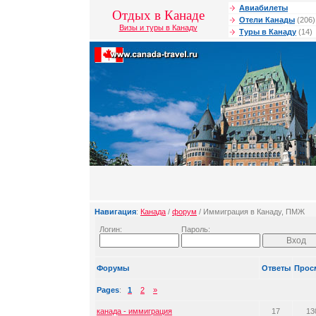
Авиабилеты
Отдых в Канаде
Отели Канады
(206)
Визы и туры в Канаду
Туры в Канаду
(14)
Навигация
:
Канада
/
форум
/ Иммиграция в Канаду, ПМЖ
Логин:
Пароль:
Форумы
Ответы
Прос
Pages
:
1
2
»
канада - иммиграция
17
13