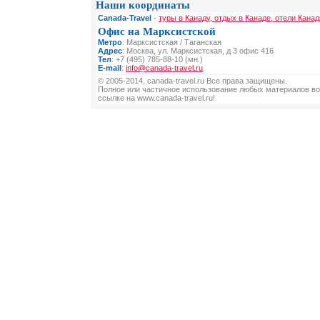
Наши координаты
Canada-Travel
-
туры в Канаду, отдых в Канаде, отели Канад
Офис на Марксистской
Метро
: Марксистская / Таганская
Адрес
: Москва, ул. Марксистская, д 3 офис 416
Тел
: +7 (495) 785-88-10 (мн.)
E-mail
:
info@canada-travel.ru
© 2005-2014, canada-travel.ru Все права защищены.
Полное или частичное использование любых материалов во
ссылке на www.canada-travel.ru!