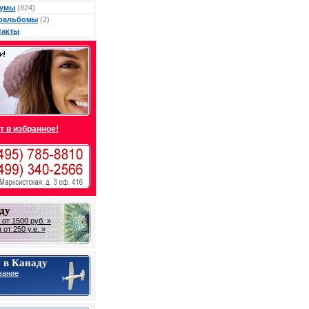
умы
(824)
оальбомы
(2)
такты
т в избранное!
ду
от 1500 руб. »
от 250 у.е. »
 в Канаду
вание