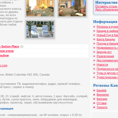
Интерактив
стибюль с
рошо
Оставить отзыв 
ысокого класса.
Дать объявление
ол из дерева.
ны, во всех
мнаты/душ из
Информация 
мната для отдыха
йских пабов.
Регионы и куро
Канада в цифра
Новый Год в Ка
Карта Канады
Погода в Канад
 Sutton Place
(1)
Недвижимость 
том отеле
Аренда яхт
альбом
Развлечения
Достопримечат
Новости
ce.com
Подписаться на
Туры в другие 
uver, British Columbia V6Z 2K6, Canada
Туристические
 спутниковое ТВ, видеомагнитофон, радио, прямой телефон,
Регионы Ка
ый пресс, сервис в номер
Банфф
Виннипег
00, 21 этажей, лифтов: 4, автостоянка, 1 крыт. бассейн, солярий,
Калгари
, бутик, салон красоты, няня, оборудован для инвалидов,
крофон, проектор, экран, обслуживание круглосуточно
Оттава
Торонто
формация
я - североамериканская) , на 48 человек, открыт c 6:30 по