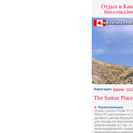
Отдых в Кан
Визы и туры в Кан
Навигация
:
Канада
/
оте
The Sutton Place
Расположение:
Отель Саттон Плэйс 5* (h
Place 5*) расположен в 
делового центра Ванкуве
для похода по магазинам
развлечениям, в 5 км. от
железнодорожной станции
Международного аэропор