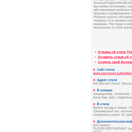
Большой европейский ве
высокими потолками, хо
обставленный мебелью в
Красиво отшифованные п
Номера хорошо обставле
номерах есть ванные ко
мрамора. Ресторан и ко
выполнены в стиле англи
Отзывы об отеле The
Оставить отзыв об э
Создать свой фото
Сайт отеля
www.vancouver.suttonpla
Адрес отеля
845 Burrard Street, Vanco
В номере
кондиционер, телевизор,
мини-бар, фен, гладильн
В отеле
Время заезда в номер: 15:
тренажерный зал, магазин
конференц-залов: 16, ми
Дополнительная ин
рестораны:
FLEURI RESTAURANT (кухн