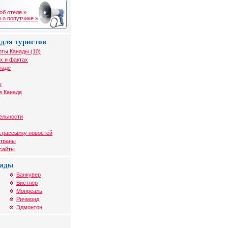
об отеле »
 о попутчике »
для туристов
рты Канады (10)
х и фактах
наде
е
в Канаде
ельности
 рассылку новостей
страны
 сайты
нады
Ванкувер
Вистлер
Монреаль
Ричмонд
Эдмонтон