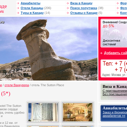
Авиабилеты
Виза в Канаду
Фор
аде
Отели Канады
(206)
Поиск попутчика
(38)
Фот
аду
Туры в Канаду
(14)
Отзывы о Канаде
(5)
Кон
Добавить сай
ли
/
отели Ванкувера
/ отель The Sutton Place
Виза в Кана
С приглашением 
 (5*)
Без приглашения 
otel The Sutton
Авиабилеты
самом сердце
Заказ и брониро
ра, очень удобно
авиабилетов »»
 и
 и 12 км. от
та Ванкувера.