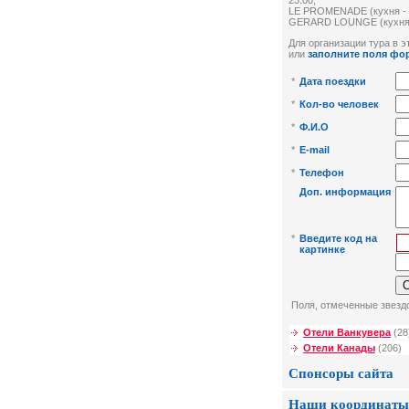
23:00,
LE PROMENADE (кухня - се
GERARD LOUNGE (кухня - м
Для организации тура в эт
или
заполните поля фо
*
Дата поездки
*
Кол-во человек
*
Ф.И.О
*
E-mail
*
Телефон
Доп. информация
*
Введите код на
картинке
Поля, отмеченные звездо
Отели Ванкувера
(28
Отели Канады
(206)
Спонсоры сайта
Наши координаты