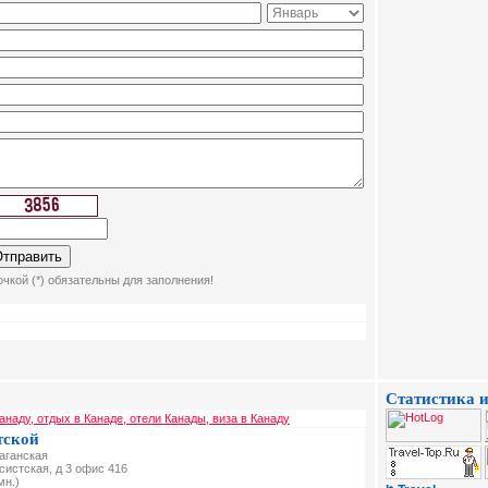
чкой (*) обязательны для заполнения!
Статистика и
анаду, отдых в Канаде, отели Канады, виза в Канаду
тской
Таганская
ксистская, д 3 офис 416
мн.)