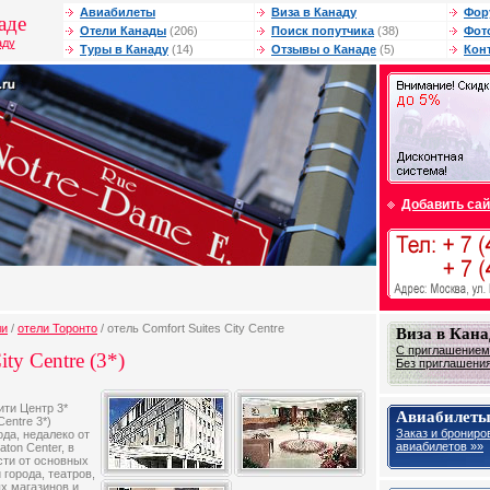
Авиабилеты
Виза в Канаду
Фор
аде
Отели Канады
(206)
Поиск попутчика
(38)
Фот
аду
Туры в Канаду
(14)
Отзывы о Канаде
(5)
Кон
Добавить сай
ли
/
отели Торонто
/ отель Comfort Suites City Centre
Виза в Кана
С приглашением 
ity Centre (3*)
Без приглашения 
ти Центр 3*
Авиабилеты
Centre 3*)
Заказ и брониро
ода, недалеко от
авиабилетов »»
aton Center, в
сти от основных
города, театров,
х магазинов и