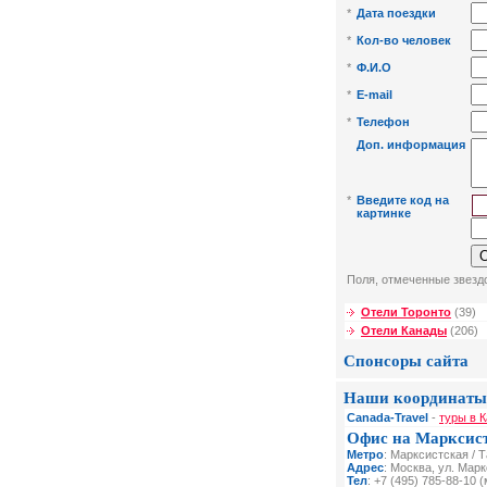
*
Дата поездки
*
Кол-во человек
*
Ф.И.О
*
E-mail
*
Телефон
Доп. информация
*
Введите код на
картинке
Поля, отмеченные звездо
Отели Торонто
(39)
Отели Канады
(206)
Спонсоры сайта
Наши координаты
Canada-Travel
-
туры в К
Офис на Марксис
Метро
: Марксистская / 
Адрес
: Москва, ул. Мар
Тел
: +7 (495) 785-88-10 (