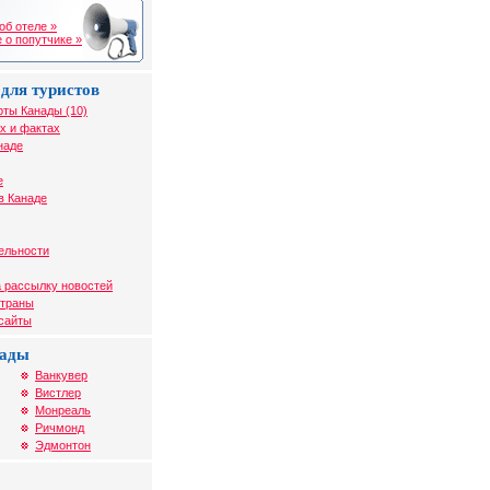
об отеле »
 о попутчике »
для туристов
рты Канады (10)
х и фактах
наде
е
в Канаде
ельности
 рассылку новостей
страны
 сайты
нады
Ванкувер
Вистлер
Монреаль
Ричмонд
Эдмонтон