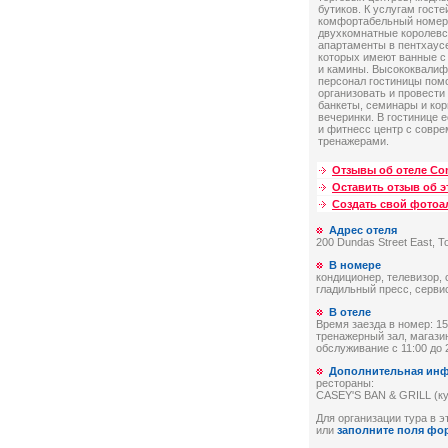
бутиков. К услугам госте
комфортабельный номер
двухкомнатные королевс
апартаменты в пентхаусе
которых имеют ванные с
и камины. Высококвали
персонал гостиницы пом
организовать и провести
банкеты, семинары и ко
вечеринки. В гостинице е
и фитнесс центр с совр
тренажерами.
Отзывы об отеле Comf
Оставить отзыв об э
Создать свой фото
Адрес отеля
200 Dundas Street East, T
В номере
кондиционер, телевизор,
гладильный пресс, сервис
В отеле
Время заезда в номер: 15:
тренажерный зал, магазин
обслуживание с 11:00 до 
Дополнительная ин
рестораны:
CASEY'S BAN & GRILL (кух
Для организации тура в эт
или
заполните поля фо