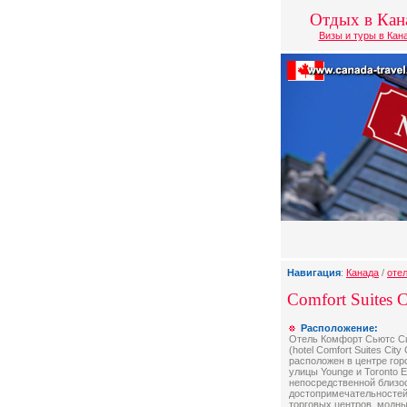
Отдых в Кан
Визы и туры в Кан
Навигация
:
Канада
/
оте
Comfort Suites C
Расположение:
Отель Комфорт Сьютс Си
(hotel Comfort Suites City 
расположен в центре гор
улицы Younge и Toronto E
непосредственной близо
достопримечательностей 
торговых центров, модны