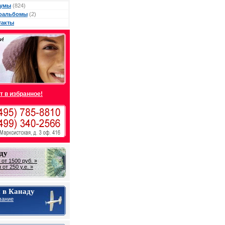
умы
(824)
оальбомы
(2)
такты
т в избранное!
ду
от 1500 руб. »
от 250 у.е. »
 в Канаду
вание