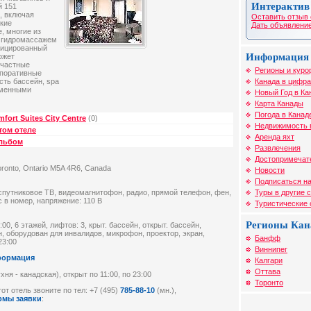
Интерактив
й 151
, включая
Оставить отзыв 
кие
Дать объявление
, многие из
 гидромассажем
фицированный
Информация 
ожет
 частные
Регионы и куро
рпоративные
Канада в цифра
сть бассейн, spa
еменными
Новый Год в Ка
Карта Канады
Погода в Канад
ort Suites City Centre
(0)
Недвижимость 
том отеле
Аренда яхт
альбом
Развлечения
Достопримечат
oronto, Ontario M5A 4R6, Canada
Новости
Подписаться на
Туры в другие 
 спутниковое ТВ, видеомагнитофон, радио, прямой телефон, фен,
 в номер, напряжение: 110 В
Туристические
Регионы Ка
00, 6 этажей, лифтов: 3, крыт. бассейн, открыт. бассейн,
, оборудован для инвалидов, микрофон, проектор, экран,
Банфф
23:00
Виннипег
формация
Калгари
Оттава
ня - канадская), открыт по 11:00, по 23:00
Торонто
от отель звоните по тел: +7 (495)
785-88-10
(мн.),
рмы заявки
: