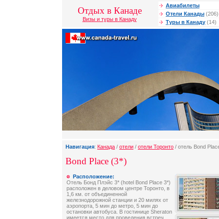
Авиабилеты
Отдых в Канаде
Отели Канады
(206)
Визы и туры в Канаду
Туры в Канаду
(14)
Навигация
:
Канада
/
отели
/
отели Торонто
/ отель Bond Plac
Bond Place (3*)
Расположение:
Отель Бонд Плэйс 3* (hotel Bond Place 3*)
расположен в деловом центре Торонто, в
1,6 км. от объединенной
железнодорожной станции и 20 милях от
аэропорта, 5 мин до метро, 5 мин до
остановки автобуса. В гостинице Sheraton
имеется место для проведения встреч,