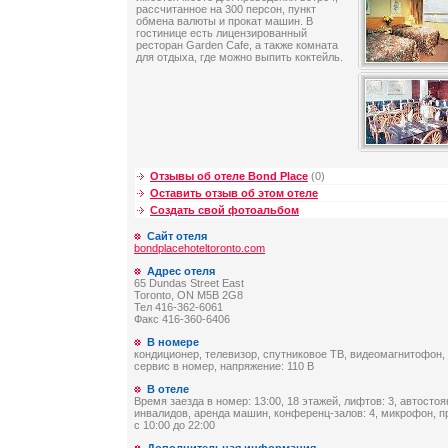
рассчитанное на 300 персон, пункт
обмена валюты и прокат машин. В
гостинице есть лицензированный
ресторан Garden Cafe, а также комната
для отдыха, где можно выпить коктейль.
Отзывы об отеле Bond Place
(0)
Оставить отзыв об этом отеле
Создать свой фотоальбом
Сайт отеля
bondplacehoteltoronto.com
Адрес отеля
65 Dundas Street East
Toronto, ON M5B 2G8
Тел 416-362-6061
Факс 416-360-6406
В номере
кондиционер, телевизор, спутниковое ТВ, видеомагнитофон,
сервис в номер, напряжение: 110 В
В отеле
Время заезда в номер: 13:00, 18 этажей, лифтов: 3, автостоя
инвалидов, аренда машин, конференц-залов: 4, микрофон, п
с 10:00 до 22:00