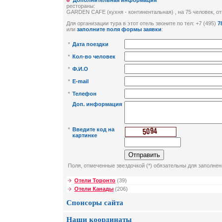
Дополнительная информация
рестораны:
GARDEN CAFE (кухня - континентальная) , на 75 человек, отк
Для организации тура в этот отель звоните по тел: +7 (495)
7
или
заполните поля формы заявки
:
*
Дата поездки
*
Кол-во человек
*
Ф.И.О
*
E-mail
*
Телефон
Доп. информация
*
Введите код на
картинке
Поля, отмеченные звездочкой (*) обязательны для заполнен
Отели Торонто
(39)
Отели Канады
(206)
Спонсоры сайта
Наши координаты